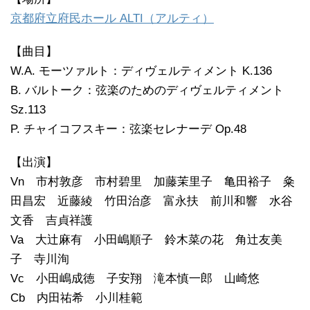
京都府立府民ホール ALTI（アルティ）
【曲目】
W.A. モーツァルト：ディヴェルティメント K.136
B. バルトーク：弦楽のためのディヴェルティメント
Sz.113
P. チャイコフスキー：弦楽セレナーデ Op.48
【出演】
Vn 市村敦彦 市村碧里 加藤茉里子 亀田裕子 粂
田昌宏 近藤綾 竹田治彦 富永扶 前川和響 水谷
文香 吉貞祥護
Va 大辻麻有 小田嶋順子 鈴木菜の花 角辻友美
子 寺川洵
Vc 小田嶋成徳 子安翔 滝本慎一郎 山崎悠
Cb 内田祐希 小川桂範