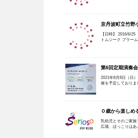
京丹波町立竹野小
【日時】 2016/6
トムジーク ブラームス
第6回定期演奏会の
2021年8月8日（
催を予定しておりまし
０歳から楽しめる
乳幼児とそのご家族
広場、ほっこりはあと